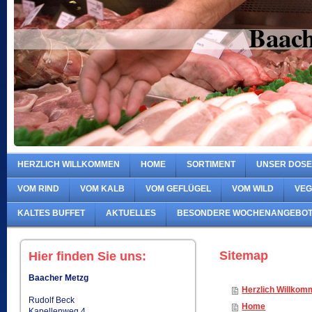
Baac
HERZLICH WILLKOMMEN
HOME
SORTIMENT
UNSER DOSE
VOM RIND
VOM KALB
VOM GEFLÜGEL
VOM WILD
VEG
KALTES BUFFET
AKTUELLES
BESONDERE WOCHENANGEBO
Sitemap
Hier finden Sie uns:
Baacher Metzg
Herzlich Willko
Rudolf Beck
Home
Kapellenweg 4