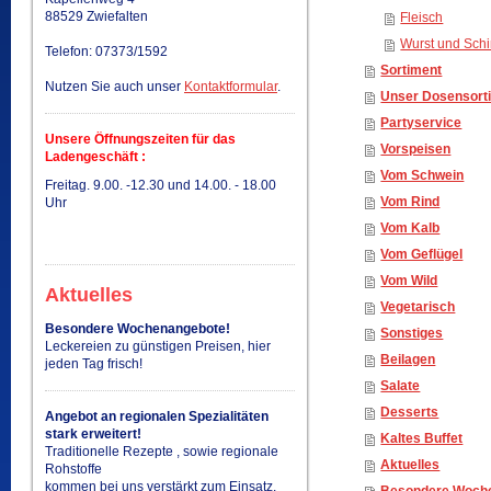
88529 Zwiefalten
Fleisch
Wurst und Sch
Telefon: 07373/1592
Sortiment
Nutzen Sie auch unser
Kontaktformular
.
Unser Dosensort
Partyservice
Unsere Öffnungszeiten für das
Vorspeisen
Ladengeschäft :
Vom Schwein
Freitag. 9.00. -12.30 und 14.00. - 18.00
Vom Rind
Uhr
Vom Kalb
Vom Geflügel
Vom Wild
Aktuelles
Vegetarisch
Besondere Wochenangebote!
Sonstiges
Leckereien zu günstigen Preisen, hier
Beilagen
jeden Tag frisch!
Salate
Desserts
Angebot an regionalen Spezialitäten
stark erweitert!
Kaltes Buffet
Traditionelle Rezepte , sowie regionale
Aktuelles
Rohstoffe
kommen bei uns verstärkt zum Einsatz.